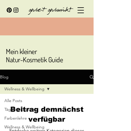
gscheit gschminkt
Mein kleiner
Natur-Kosmetik
Guide
Blog
Wellness & Wellbeing
Alle Posts
Beitrag demnächst
Tägliche Routine
verfügbar
Farbenlehre
Wellness & Wellbeing
Entdecke weitere Kategorien dieses