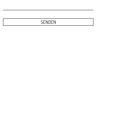
SENDEN
gscheit gschminkt