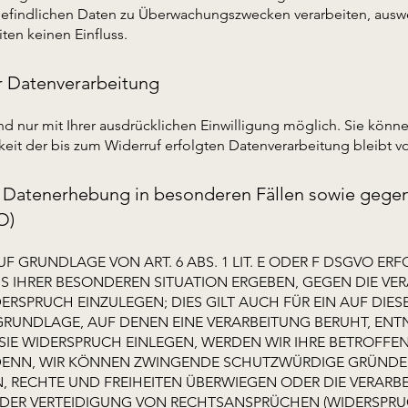
befindlichen Daten zu Überwachungszwecken verarbeiten, auswe
ten keinen Einfluss.
ur Datenverarbeitung
 nur mit Ihrer ausdrücklichen Einwilligung möglich. Sie können
keit der bis zum Widerruf erfolgten Datenverarbeitung bleibt 
 Datenerhebung in besonderen Fällen sowie gege
O)
 GRUNDLAGE VON ART. 6 ABS. 1 LIT. E ODER F DSGVO ERFO
US IHRER BESONDEREN SITUATION ERGEBEN, GEGEN DIE VE
SPRUCH EINZULEGEN; DIES GILT AUCH FÜR EIN AUF DIE
SGRUNDLAGE, AUF DENEN EINE VERARBEITUNG BERUHT, ENT
IE WIDERSPRUCH EINLEGEN, WERDEN WIR IHRE BETROFF
I DENN, WIR KÖNNEN ZWINGENDE SCHUTZWÜRDIGE GRÜNDE 
N, RECHTE UND FREIHEITEN ÜBERWIEGEN ODER DIE VERARB
R VERTEIDIGUNG VON RECHTSANSPRÜCHEN (WIDERSPRUCH 