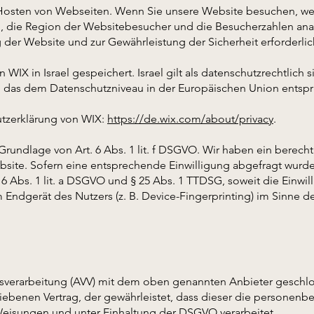
 Hosten von Webseiten. Wenn Sie unsere Website besuchen, we
, die Region der Websitebesucher und die Besucherzahlen anal
g der Website und zur Gewährleistung der Sicherheit erforderli
IX in Israel gespeichert. Israel gilt als datenschutzrechtlich s
t, das dem Datenschutzniveau in der Europäischen Union entspri
utzerklärung von WIX:
https://de.wix.com/about/privacy
.
rundlage von Art. 6 Abs. 1 lit. f DSGVO. Wir haben ein berechti
bsite. Sofern eine entsprechende Einwilligung abgefragt wurde,
. 6 Abs. 1 lit. a DSGVO und § 25 Abs. 1 TTDSG, soweit die Einw
m Endgerät des Nutzers (z. B. Device-Fingerprinting) im Sinne 
gsverarbeitung (AVV) mit dem oben genannten Anbieter geschlo
riebenen Vertrag, der gewährleistet, dass dieser die personen
eisungen und unter Einhaltung der DSGVO verarbeitet.