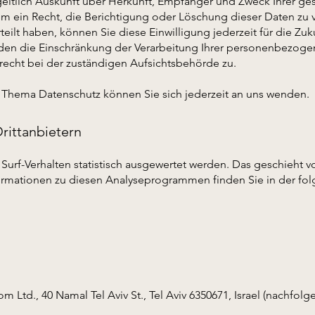
tgeltlich Auskunft über Herkunft, Empfänger und Zweck Ihrer
em ein Recht, die Berichtigung oder Löschung dieser Daten zu 
rteilt haben, können Sie diese Einwilligung jederzeit für die Z
den die Einschränkung der Verarbeitung Ihrer personenbezoge
recht bei der zuständigen Aufsichtsbehörde zu.
 Thema Datenschutz können Sie sich jederzeit an uns wenden.
rittanbietern
Surf-Verhalten statistisch ausgewertet werden. Das geschieht 
ormationen zu diesen Analyseprogrammen finden Sie in der fo
 Ltd., 40 Namal Tel Aviv St., Tel Aviv 6350671, Israel (nachfol