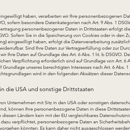
ingewilligt haben, verarbeiten wir Ihre personenbezogenen Date
GVO, sofern besondere Datenkategorien nach Art. 9 Abs. 1 DSGVO
Übertragung personenbezogener Daten in Drittstaaten erfolgt d
SGVO. Sofern Sie in die Speicherung von Cookies oder in den Zug
ting) eingewilligt haben, erfolgt die Datenverarbeitung zusätzli
 widerrufbar. Sind Ihre Daten zur Vertragserfüllung oder zur Dur
ir Ihre Daten auf Grundlage des Art. 6 Abs. 1 lit. b DSGVO. De
lichen Verpflichtung erforderlich sind auf Grundlage von Art. 6 A
 Grundlage unseres berechtigten Interesses nach Art. 6 Abs. 1 
Rechtsgrundlagen wird in den folgenden Absätzen dieser Datensc
in die USA und sonstige Drittstaaten
on Unternehmen mit Sitz in den USA oder sonstigen datenschut
 sind, können Ihre personenbezogene Daten in diese Drittstaate
in diesen Ländern kein mit der EU vergleichbares Datenschutzni
 dazu verpflichtet, personenbezogene Daten an Sicherheitsbe
h vorgehen könnten. Es kann daher nicht ausgeschlossen werden