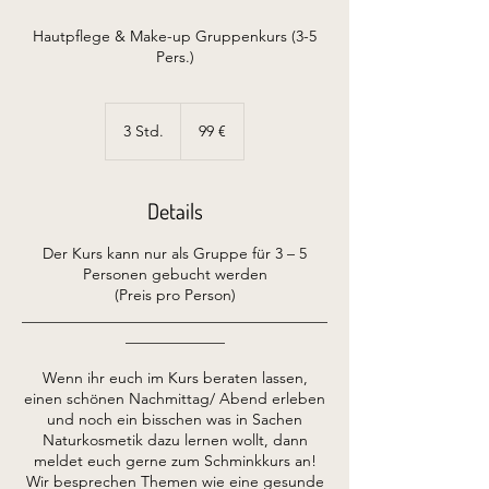
Hautpflege & Make-up Gruppenkurs (3-5
Pers.)
99
Euro
3 Std.
3
99 €
S
t
d
Details
.
Der Kurs kann nur als Gruppe für 3 – 5
Personen gebucht werden
(Preis pro Person)
________________________________________
_____________
Wenn ihr euch im Kurs beraten lassen,
einen schönen Nachmittag/ Abend erleben
und noch ein bisschen was in Sachen
Naturkosmetik dazu lernen wollt, dann
meldet euch gerne zum Schminkkurs an!
Wir besprechen Themen wie eine gesunde