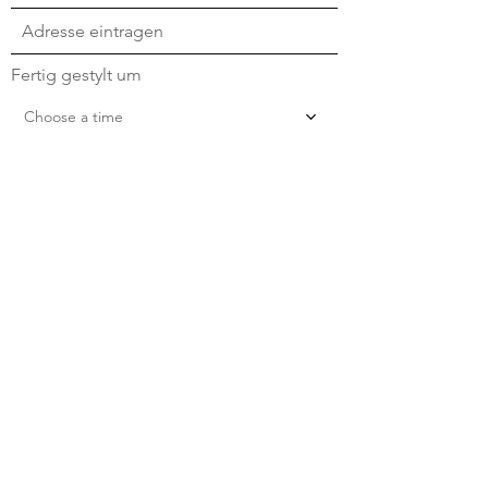
Fertig gestylt um
Choose a time
Wann bist du telefonisch erreichbar
(falls du ein kurzes Kennenlerntelefonat
wünschst)?
Wie bist du auf mich aufmerksam
geworden?