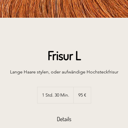
Frisur L
Lange Haare stylen, oder aufwändige Hochsteckfrisur
95
Euro
1 Std. 30 Min.
1
95 €
S
t
d
Details
3