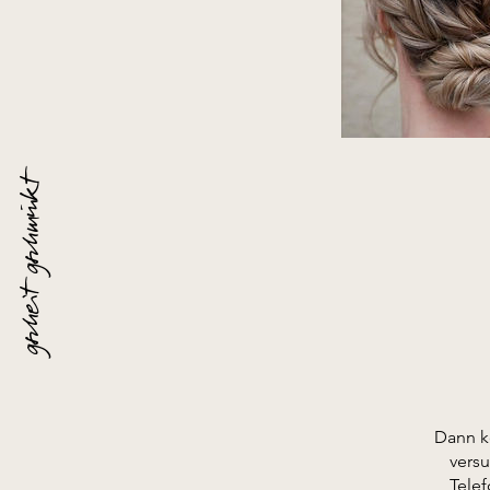
gscheit gschminkt
Dann k
vers
Tele