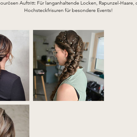
0
urösen Auftritt: Für langanhaltende Locken, Rapunzel-Haare, 
M
Hochsteckfrisuren für besondere Events!
i
n
.